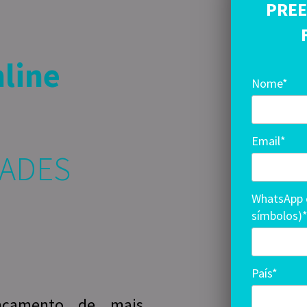
PREE
nline
Nome*
Email*
DADES
WhatsApp 
símbolos)
País*
nçamento de mais