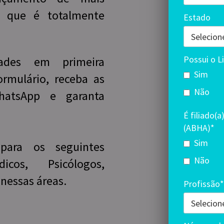
, que é totalmente
Estado
Possui o L
ades em primeira
Sim
rmulário, receba as
Não
hatsApp e garanta
É filiado(a
(ABHA)*
Sim
para os seguintes
Não
dicos, Psicólogos,
 nessas áreas.
Profissão*