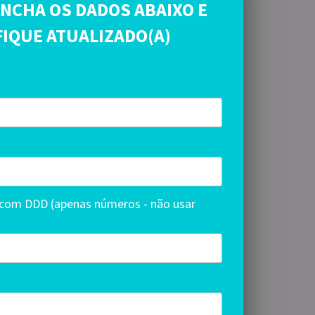
NCHA OS DADOS ABAIXO E
FIQUE ATUALIZADO(A)
com DDD (apenas números - não usar
*