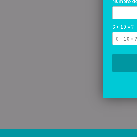
Número do
6 + 10 = ?